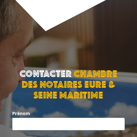
Contacter
Chambre
des Notaires Eure &
Seine Maritime
Contact
Prénom
S
exposant
i
v