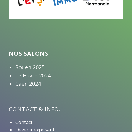
e
c
h
a
m
p
.
NOS SALONS
Rouen 2025
Le Havre 2024
Caen 2024
CONTACT & INFO.
Contact
Devenir exposant