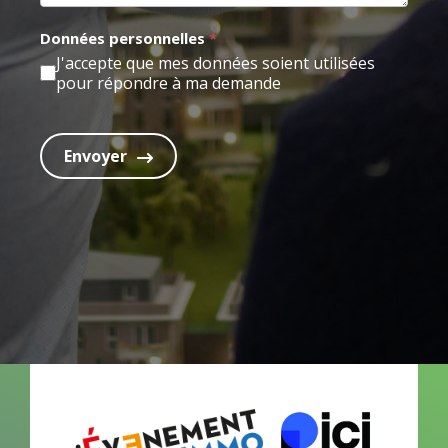
n
e
Données personnelles
*
r
J'accepte que mes données soient utilisées
pour répondre à ma demande
e
m
p
Envoyer
l
i
s
s
e
z
p
a
s
c