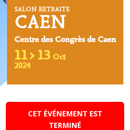
SALON RETRAITE
CAEN
Centre des Congrès de Caen
›
11
13
Oct
2024
CET ÉVÉNEMENT EST
TERMINÉ