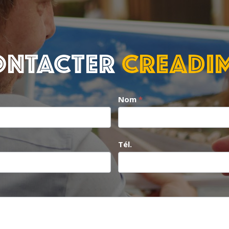
ontacter
CREADI
Nom
*
Tél.