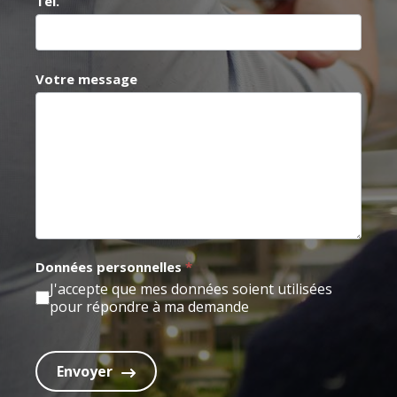
Tél.
u
n
h
Votre message
u
m
a
i
n
,
n
e
Données personnelles
*
r
J'accepte que mes données soient utilisées
pour répondre à ma demande
e
m
p
Envoyer
l